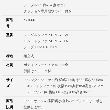
テーブル×１台の４点セット
クッション専用撥水カバー付き
商品
ex10001
号
型番
シングルソファP-CP1673SA
３シートソファP-CP1673TA
テーブルP-CP1673CT
構造
組立式
材質
ボディフレーム：アルミ合金
肘掛け：チーク材
サイ
・シングルソファ：約 横幅71×奥行85×高さ72.5cm
ズ
・3シートソファ：約 横幅198×奥行85×高さ72.5cm
・テーブル：約 横幅110×奥行60×高さ36cm
商品
ワイドサイズの座面幅が極上のラグジュアリー感を
説明
提供します。