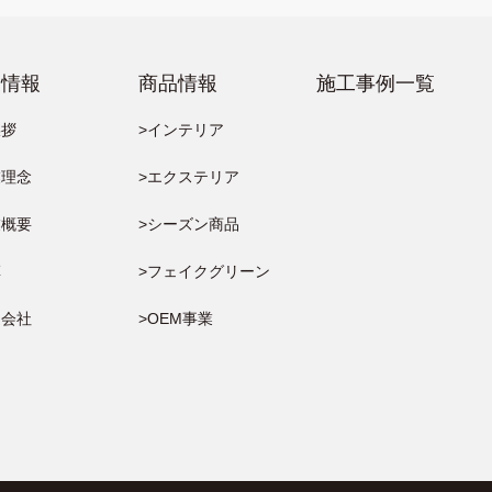
業情報
商品情報
施工事例一覧
挨拶
>インテリア
業理念
>エクステリア
業概要
>シーズン商品
革
>フェイクグリーン
連会社
>OEM事業