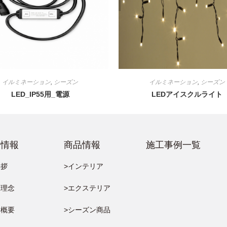
イルミネーション
,
シーズン
イルミネーション
,
シーズン
LED_IP55用_電源
LEDアイスクルライト
業情報
商品情報
施工事例一覧
挨拶
>インテリア
業理念
>エクステリア
業概要
>シーズン商品