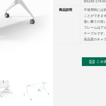
W1140-174×D
商品説明
不使用時には
ことができま
使い勝ての良
フレームはア
テーブルです
高品質のキャ