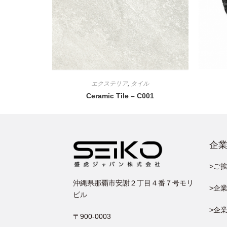
エクステリア
,
タイル
Ceramic Tile – C001
企
>ご
沖縄県那覇市安謝２丁目４番７号
モリ
>企
ビル
>企
〒900-0003