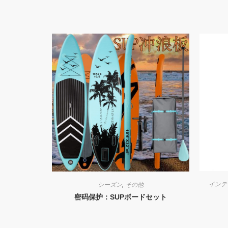
インテ
シーズン
,
その他
密码保护：SUPボードセット