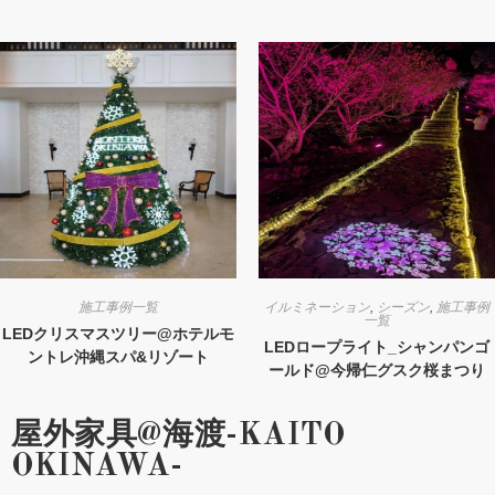
施工事例一覧
イルミネーション
,
シーズン
,
施工事例
一覧
LEDクリスマスツリー@ホテルモ
LEDロープライト_シャンパンゴ
ントレ沖縄スパ&リゾート
ールド@今帰仁グスク桜まつり
屋外家具@海渡-KAITO
OKINAWA-